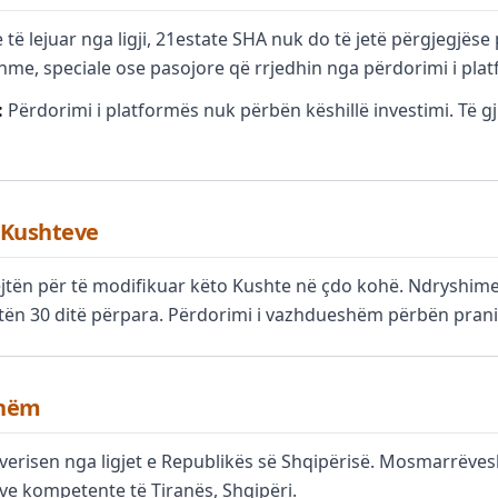
ë lejuar nga ligji, 21estate SHA nuk do të jetë përgjegjëse
shme, speciale ose pasojore që rrjedhin nga përdorimi i pla
:
Përdorimi i platformës nuk përbën këshillë investimi. Të gj
 Kushteve
jtën për të modifikuar këto Kushte në çdo kohë. Ndryshime
ën 30 ditë përpara. Përdorimi i vazhdueshëm përbën pran
shëm
verisen nga ligjet e Republikës së Shqipërisë. Mosmarrëvesh
e kompetente të Tiranës, Shqipëri.