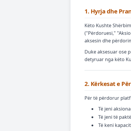
1. Hyrja dhe Pra
Këto Kushte Shërbimi
("Përdoruesi," "Aksio
aksesin dhe përdorim
Duke aksesuar ose pë
detyruar nga këto Ku
2. Kërkesat e Pë
Për të përdorur plat
Të jeni aksiona
Të jeni të pakt
Të keni kapacit