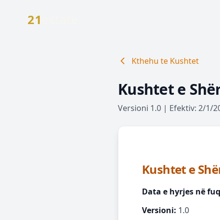
Skip to main content
21
estate
Kthehu te Kushtet
Kushtet e Shë
Versioni
1.0
|
Efektiv
:
2/1/2
Kushtet e Shë
Data e hyrjes në fuq
Versioni:
1.0