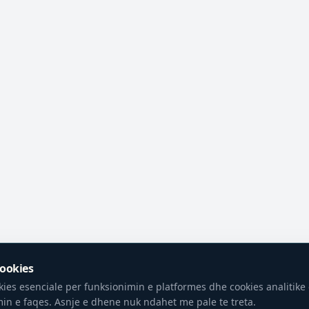
Cookies
ies esenciale per funksionimin e platformes dhe cookies analitike 
in e faqes. Asnje e dhene nuk ndahet me pale te treta.