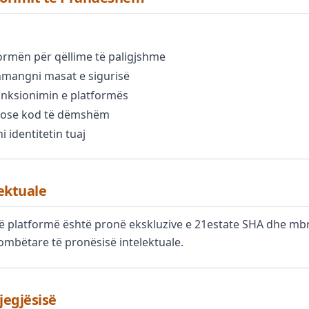
ormën për qëllime të paligjshme
hmangni masat e sigurisë
unksionimin e platformës
 ose kod të dëmshëm
 identitetin tuaj
lektuale
në platformë është pronë ekskluzive e 21estate SHA dhe mbr
mbëtare të pronësisë intelektuale.
gjegjësisë