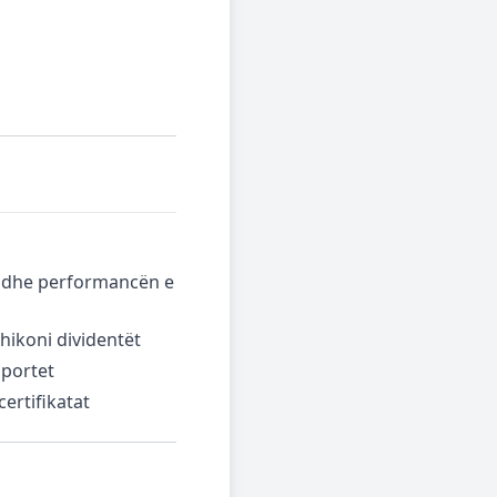
ë dhe performancën e
hikoni dividentët
portet
ertifikatat