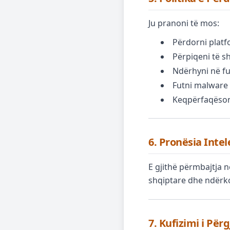
Ju pranoni të mos:
Përdorni platf
Përpiqeni të s
Ndërhyni në f
Futni malware
Keqpërfaqësoni
6. Pronësia Inte
E gjithë përmbajtja 
shqiptare dhe ndërko
7. Kufizimi i Për