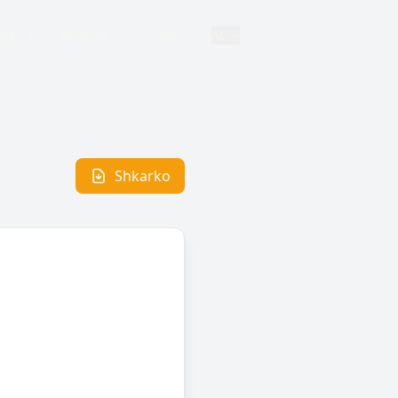
qëria
Analiza
Kontakt
AL
Aksionerët
Shkarko