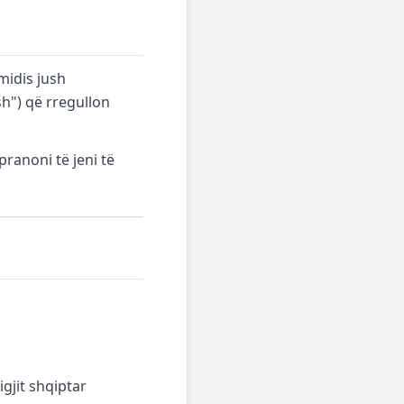
midis jush
sh") që rregullon
ranoni të jeni të
igjit shqiptar