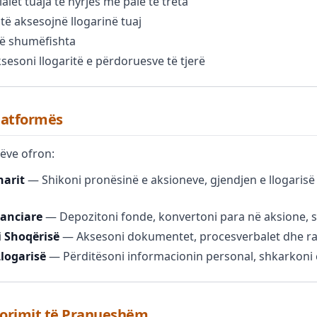
let tuaja të hyrjes me palë të treta
t të aksesojnë llogarinë tuaj
 të shumëfishta
sesoni llogaritë e përdoruesve të tjerë
latformës
ëve ofron:
narit
— Shikoni pronësinë e aksioneve, gjendjen e llogaris
anciare
— Depozitoni fonde, konvertoni para në aksione, s
i Shoqërisë
— Aksesoni dokumentet, procesverbalet dhe ra
logarisë
— Përditësoni informacionin personal, shkarkoni c
rdorimit të Pranueshëm