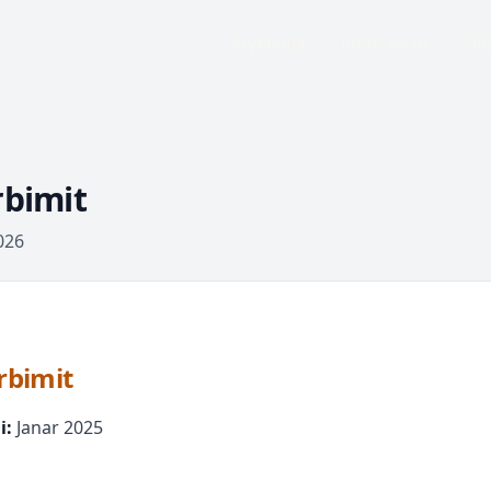
Kryefaqja
Rreth Nesh
Sho
rbimit
026
rbimit
i:
Janar 2025