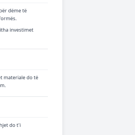
 për dëme të
tformës.
itha investimet
t materiale do të
im.
jet do t'i