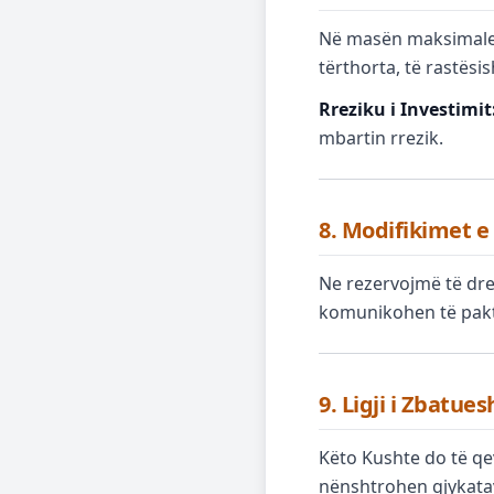
Në masën maksimale t
tërthorta, të rastësi
Rreziku i Investimit
mbartin rrezik.
8. Modifikimet e
Ne rezervojmë të dre
komunikohen të pakt
9. Ligji i Zbatue
Këto Kushte do të qe
nënshtrohen gjykatav