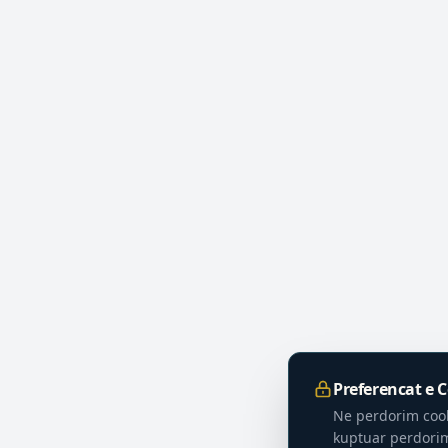
Preferencat e 
Ne perdorim cook
kuptuar perdorim