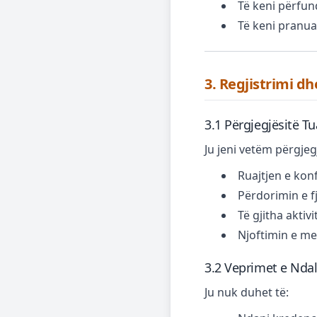
Të keni përfund
Të keni pranua
3. Regjistrimi dh
3.1 Përgjegjësitë Tu
Ju jeni vetëm përgjeg
Ruajtjen e konf
Përdorimin e fj
Të gjitha aktiv
Njoftimin e me
3.2 Veprimet e Nda
Ju nuk duhet të: