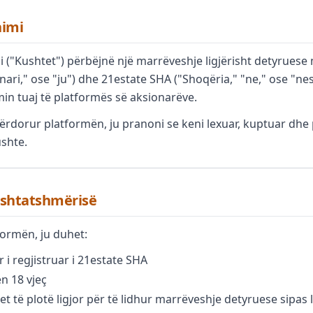
nimi
 ("Kushtet") përbëjnë një marrëveshje ligjërisht detyruese 
nari," ose "ju") dhe 21estate SHA ("Shoqëria," "ne," ose "ne
in tuaj të platformës së aksionarëve.
rdorur platformën, ju pranoni se keni lexuar, kuptuar dhe p
shte.
rshtatshmërisë
formën, ju duhet:
r i regjistruar i 21estate SHA
ën 18 vjeç
et të plotë ligjor për të lidhur marrëveshje detyruese sipas l