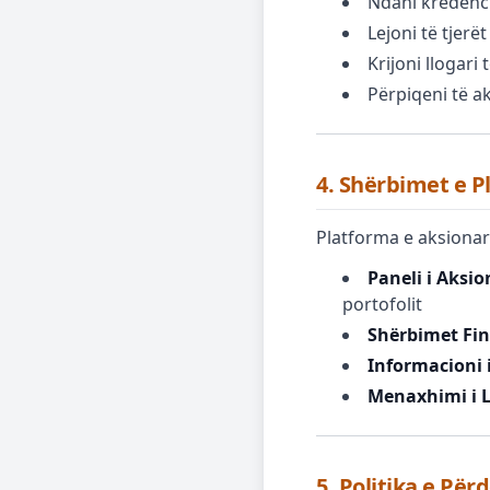
Ndani kredencia
Lejoni të tjerë
Krijoni llogari
Përpiqeni të ak
4. Shërbimet e P
Platforma e aksionar
Paneli i Aksio
portofolit
Shërbimet Fin
Informacioni 
Menaxhimi i L
5. Politika e Pë