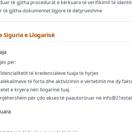
uar të gjitha procedurat e kërkuara të verifikimit të identit
r të gjitha dokumentet ligjore të detyrueshme
e Siguria e Llogarisë
aja
jës për:
idencialitetit të kredencialeve tuaja të hyrjes
alëkalimeve të forta dhe aktivizimin e vërtetimit me dy fakt
itetet e kryera nën llogarinë tuaj
njëhershëm për çdo akses të paautorizuar në info@21estat
luara