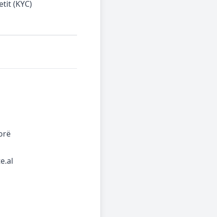
etit (KYC)
orë
e.al